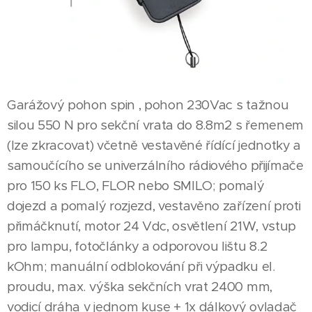
Garážový pohon spin , pohon 230Vac s tažnou
silou 550 N pro sekční vrata do 8.8m2 s řemenem
(lze zkracovat) včetně vestavěné řídící jednotky a
samoučícího se univerzálního rádiového přijímače
pro 150 ks FLO, FLOR nebo SMILO; pomalý
dojezd a pomalý rozjezd, vestavěno zařízení proti
přimáčknutí, motor 24 Vdc, osvětlení 21W, vstup
pro lampu, fotočlánky a odporovou lištu 8.2
kOhm; manuální odblokování při výpadku el.
proudu, max. výška sekčních vrat 2400 mm,
vodicí dráha v jednom kuse + 1x dálkový ovladač